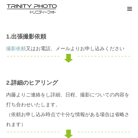
写真撮影
1.出張撮影依頼
企業動画制作
撮影依頼
又はお電話、メールよりお申し込みください
社員証・証明写真
お申込み
2.詳細のヒアリング
内藤よりご連絡をし詳細、日程、撮影についての内容を
問合せ
打ち合わせいたします。
事務所概要
（依頼お申し込み時点で十分な情報がある場合は省略さ
れます）